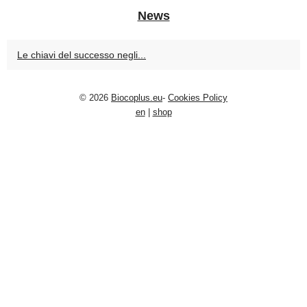
News
Le chiavi del successo negli...
© 2026
Biocoplus.eu
-
Cookies Policy
en
|
shop